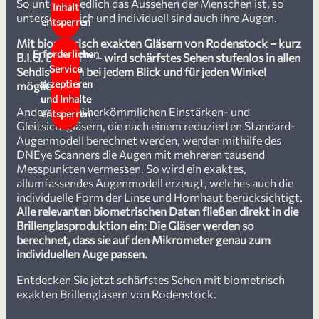
So unterschiedlich das Aussehen der Menschen ist, so
Inhalt
unterschiedlich und individuell sind auch ihre Augen.
entsperren
Mit biometrisch exakten Gläsern von Rodenstock – kurz
Erforderlichen
B.I.G. EXACT™ – wird schärfstes Sehen stufenlos in allen
Service
Sehdistanzen bei jedem Blick und für jeden Winkel
akzeptieren
möglich.
und Inhalte
Anders als bei herkömmlichen Einstärken- und
entsperren
Gleitsichtgläsern, die nach einem reduzierten Standard-
Augenmodell berechnet werden, werden mithilfe des
DNEye Scanners die Augen mit mehreren tausend
Messpunkten vermessen. So wird ein exaktes,
allumfassendes Augenmodell erzeugt, welches auch die
individuelle Form der Linse und Hornhaut berücksichtigt.
Alle relevanten biometrischen Daten fließen direkt in die
Brillenglasproduktion ein: Die Gläser werden so
berechnet, dass sie auf den Mikrometer genau zum
individuellen Auge passen.
Entdecken Sie jetzt schärfstes Sehen mit biometrisch
exakten Brillengläsern von Rodenstock.