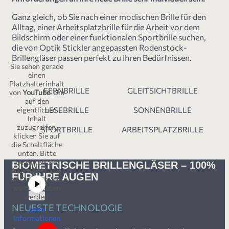
Ganz gleich, ob Sie nach einer modischen Brille für den
Alltag, einer Arbeitsplatzbrille für die Arbeit vor dem
Bildschirm oder einer funktionalen Sportbrille suchen,
die von Optik Stickler angepassten Rodenstock-
Brillengläser passen perfekt zu Ihren Bedürfnissen.
Sie sehen gerade
einen
Platzhalterinhalt
FERNBRILLE
GLEITSICHTBRILLE
von
YouTube
. Um
auf den
LESEBRILLE
SONNENBRILLE
eigentlichen
Inhalt
zuzugreifen,
SPORTBRILLE
ARBEITSPLATZBRILLE
klicken Sie auf
die Schaltfläche
unten. Bitte
beachten Sie,
BIOMETRISCHE BRILLENGLÄSER – 100%
dass dabei Daten
FÜR IHRE AUGEN
an Drittanbieter
weitergegeben
werden.
NEUESTE TECHNOLOGIE
Mehr
Informationen