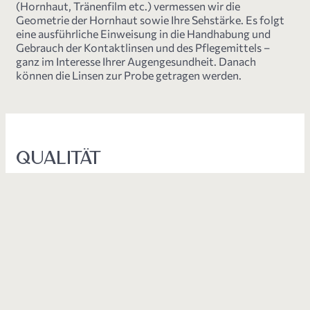
(Hornhaut, Tränenfilm etc.) vermessen wir die
Geometrie der Hornhaut sowie Ihre Sehstärke. Es folgt
eine ausführliche Einweisung in die Handhabung und
Gebrauch der Kontaktlinsen und des Pflegemittels –
ganz im Interesse Ihrer Augengesundheit. Danach
können die Linsen zur Probe getragen werden.
QUALITÄT
Bei Optik Stickler legen wir sehr großen Wert auf
höchsten Sehkomfort und gesundes Sehen.
Aus diesem Grund arbeiten wir mit den Herstellern
Johnson & Johnson sowie Cooper Vision zusammen. So
können wir unsere Kunden stets mit den innovativsten
und hochwertigsten Kontaktlinsen und Pflegemitteln
versorgen.